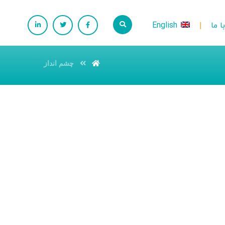
 ما
English
چشم انداز