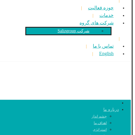
حوزه فعالیت
خدمات
شرکت های گروه
شرکت Salizgroup
تماس با ما
English
خانه
درباره ما
چشم انداز
اهداف ما
استراتژی